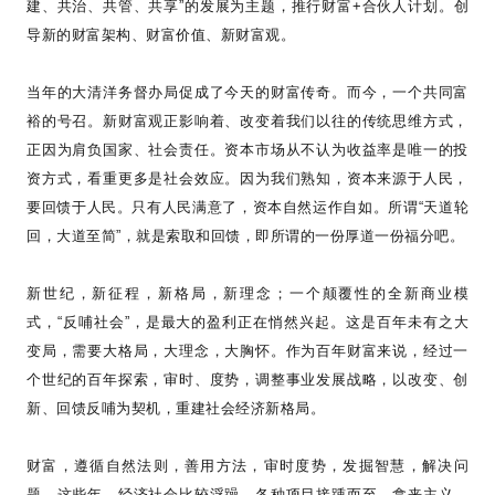
建、共治、共管、共享
”
的发展为主题，推行财富
+
合伙人计划。创
导新的财富架构、财富价值、新财富观。
当年的大清洋务督办局促成了今天的财富传奇。而今，一个共同富
裕的号召。新财富观正影响着、改变着我们以往的传统思维方式，
正因为肩负国家、社会责任。资本市场从不认为收益率是唯一的投
资方式，看重更多是社会效应。因为我们熟知，资本来源于人民，
要回馈于人民。只有人民满意了，资本自然运作自如。所谓
“
天道轮
回，大道至简
”
，就是索取和回馈，即所谓的一份厚道一份福分吧。
新世纪，新征程，新格局，新理念；一个颠覆性的全新商业模
式，
“
反哺社会
”
，是最大的盈利正在悄然兴起。这是百年未有之大
变局，需要大格局，大理念，大胸怀。作为百年财富来说，经过一
个世纪的百年探索，审时、度势，调整事业发展战略，以改变、创
新、回馈反哺为契机，重建社会经济新格局。
财富，遵循自然法则，善用方法，审时度势，发掘智慧，解决问
题。这些年，经济社会比较浮躁，各种项目接踵而至，拿来主义，