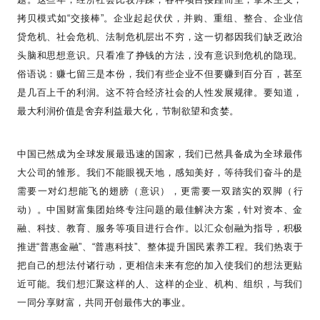
拷贝模式如
“
交接棒
”
。企业起起伏伏，并购、重组、整合、企业信
贷危机、社会危机、法制危机层出不穷，这一切都因我们缺乏政治
头脑和思想意识。只看准了挣钱的方法，没有意识到危机的隐现。
俗语说：赚七留三是本份，我们有些企业不但要赚到百分百，甚至
是几百上千的利润。这不符合经济社会的人性发展规律。要知道，
最大利润价值是舍弃利益最大化，节制欲望和贪婪。
中国已然成为全球发展最迅速的国家，我们已然具备成为全球最伟
大公司的雏形。我们不能眼视天地，感知美好，等待我们奋斗的是
需要一对幻想能飞的翅膀（意识），更需要一双踏实的双脚（行
动）。中国财富集团始终专注问题的最佳解决方案，针对资本、金
融、科技、教育、服务等项目进行合作。以汇众创融为指导，积极
推进
“
普惠金融
”
、
“
普惠科技
”
、整体提升国民素养工程。我们热衷于
把自己的想法付诸行动，更相信未来有您的加入使我们的想法更贴
近可能。我们想汇聚这样的人、这样的企业、机构、组织，与我们
一同分享财富，共同开创最伟大的事业。