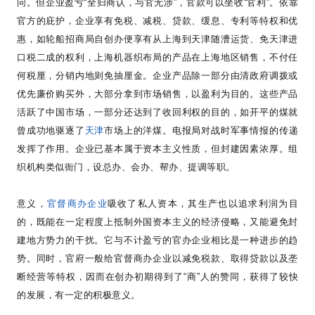
问。但企业盈亏
“
全归商认，与官无涉
”
，官款可以坐收
“
官利
”
。依靠
官方的庇护，企业享有免税、减税、贷款、缓息、专利等特权和优
惠，如轮船招商局自创办便享有从上海到天津随漕运货、免天津进
口税二成的权利，上海机器织布局的产品在上海地区销售，不付任
何税厘，分销内地则免抽厘金。企业产品除一部分由清政府调拨或
优先廉价购买外，大部分拿到市场销售，以盈利为目的。这些产品
活跃了中国市场，一部分还达到了收回利权的目的，如开平的煤就
曾成功地驱逐了
天津
市场上的洋煤。电报局对战时军事情报的传递
发挥了作用。企业已基本属于资本主义性质，但封建因素浓厚。组
织机构类似衙门，设总办、会办、帮办、提调等职。
意义，
官督商办企业
吸收了私人资本，其生产也以追求利润为目
的，既能在一定程度上抵制外国资本主义的经济侵略，又能避免封
建地方势力的干扰。它与不计盈亏的官办企业相比是一种进步的趋
势。同时，官府一般给官督商办企业以减免税款、取得贷款以及垄
断经营等特权，因而在创办初期得到了
“
商
”
人的赞同，获得了较快
的发展，有一定的积极意义。