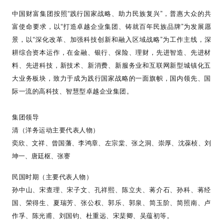
中国财富集团按照
“
践行国家战略、助力民族复兴
”
，普惠大众的共
富使命要求，以
“
打造卓越企业集团、铸就百年民族品牌
”
为发展愿
景，以
“
深化改革、加强科技创新和融入区域战略
”
为工作主线，深
耕综合资本运作，在金融、银行、保险、理财，先进智造、先进材
料、先进科技，新技术、新消费、新服务业和互联网新型城镇化五
大业务板块，致力于成为践行国家战略的一面旗帜，国内领先、国
际一流的高科技、智慧型卓越企业集团。
集团领导
清（洋务运动主要代表人物）
奕欣、文祥、曾国藩、李鸿章、左宗棠、张之洞、崇厚、沈葆桢、刘
坤一、唐廷枢、张謇
民国时期（主要代表人物）
孙中山、宋查理、宋子文、孔祥熙、陈立夫、蒋介石、孙科、蒋经
国、荣得生、夏瑞芳、张公权、郭乐、郭泉、简玉阶、简照南、卢
作孚、陈光甫、刘国钧、杜重远、宋棐卿、吴蕴初等。