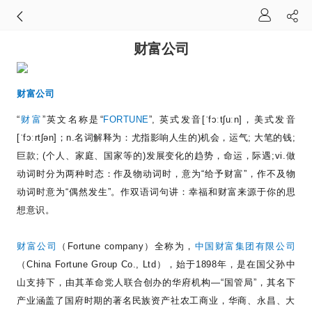
财富公司
财富公司
“
财富
”
英文名称是
“
FORTUNE
”,
英式发音
[ˈfɔːtʃuːn]
，美式发音
[ˈfɔːrtʃən]
；
n.
名词解释为：尤指影响人生的
)
机会，运气
;
大笔的钱
;
巨款
; (
个人、家庭、国家等的
)
发展变化的趋势，命运，际遇
;vi.
做
动词时分为两种时态：作及物动词时，意为
“
给予财富
”
，作不及物
动词时意为
“
偶然发生
”
。作双语词句讲：幸福和财富来源于你的思
想意识。
财富公司
（
Fortune company
）全称为，
中国财富集团有限公司
（
China Fortune Group Co., Ltd
），始于
1898
年，是在国父孙中
山支持下，由其革命党人联合创办的华府机构
—“
国管局
”
，其名下
产业涵盖了国府时期的著名民族资产社农工商业，华商、永昌、大