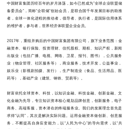
中国财富集团历经百年的岁月涤荡，如今已然成为
”
全球企业联盟储
备委员会
”
，简称
“
企联储
”
创始会员，是联合国千年发展目标的助推
者，全球一体化进程的推动者，倡导者、执行者，是国际信用体系
的维护者，参与者，世界经济体联盟企业会员。
2017
年，重组并购后的中国财富集团有限公司，旗下业务范围：金
融资本、银行保险、投资理财、信托股权、期权、知识产权，新闻
出版业（包括广播、电视、网络、卫星、报刊、图书），公共服务
业（物业管理、社区服务等），商业服务，技术开发，公益事业，
娱乐业（影视剧拍摄、发行），生产制造业（食品、生活用品、医
药等），基础产业（建筑、钢铁、贸易等）。
财富依托全球资本、科技，以知识金融、科技金融、创新金融、文
化金融为先导，专注知识资本核心规划品牌创意，创新服务，电子
商务、高端客服，资本潜在的终端服务业。我们的发展理念首先是
求得
“
认同
”
，其次是解决实际问题。运用金融资本做创新、创意服
务，不断提高自身应变能力，以
“
人民为中心
”
的导向需求，以
“
共