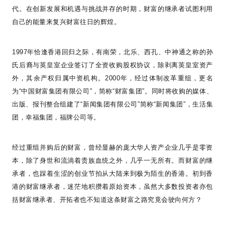
代。在创新发展和机遇与挑战并存的时期，财富的继承者试图利用
自己的能量来复兴财富往日的辉煌。
1997
年恰逢香港回归之际，有南荣，北乐、西孔、中神通之称的孙
氏后裔与英皇室企业签订了全资收购股权协议，除剥离英皇室资产
外，其余产权归属中资机构。
2000
年，经过体制改革重组，更名
为
“
中国财富集团有限公司
”
，简称
“
财富集团
”
。同时将收购的媒体、
出版、报刊整合组建了
“
新闻集团有限公司
”
简称
“
新闻集团
”
，生活集
团，幸福集团，福牌公司等。
经过重组并购后的财富，曾经显赫的庞大华人资产企业几乎是零资
本，除了身世和流淌着贵族血统之外，几乎一无所有。而财富的继
承者，也踩着生涩的创业节拍从大陆来到极为陌生的香港。初到香
港的财富继承者，迷茫地积攒着原始资本，虽然大多数投资者亦包
括财富继承者、开拓者也不知道这条财富之路究竟会驶向何方？