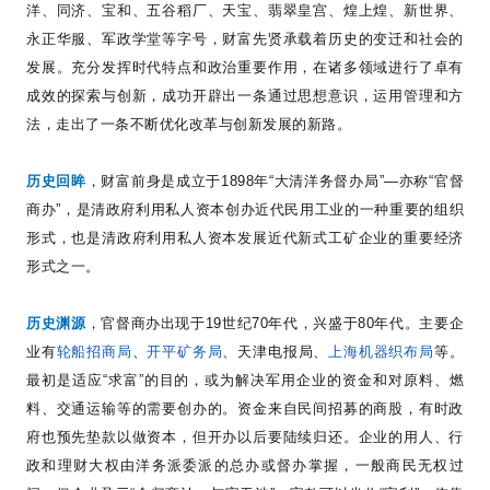
洋、同济、宝和、五谷稻厂、天宝、翡翠皇宫、煌上煌、新世界、
永正华服、军政学堂等字号，财富先贤承载着历史的变迁和社会的
发展。充分发挥时代特点和政治重要作用，在诸多领域进行了卓有
成效的探索与创新，成功开辟出一条通过思想意识，运用管理和方
法，走出了一条不断优化改革与创新发展的新路。
历史回眸
，财富前身是成立于
1898
年
“
大清洋务督办局
”—
亦称
“
官督
商办
”
，是清政府利用私人资本创办近代民用工业的一种重要的组织
形式，也是清政府利用私人资本发展近代新式工矿企业的重要经济
形式之一。
历史渊源
，官督商办出现于
19
世纪
70
年代，兴盛于
80
年代。主要企
业有
轮船招商局
、
开平矿务局
、天津电报局、
上海机器织布局
等。
最初是适应
“
求富
”
的目的，或为解决军用企业的资金和对原料、燃
料、交通运输等的需要创办的。资金来自民间招募的商股，有时政
府也预先垫款以做资本，但开办以后要陆续归还。企业的用人、行
政和理财大权由洋务派委派的总办或督办掌握，一般商民无权过