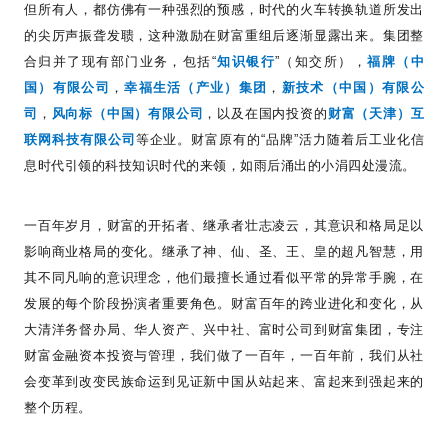
但所有人，都仿佛有一种强烈的预感，时代的火车转换轨道所发出
的尖厉声振聋发聩，这种激励在财富重组后逐渐显露出来。集团整
合归并了现有部门业务，包括
“
知识银行
”
（知交所），
福牌（中
国）有限公司
，
幸福生活（产业）集团
，
新技术（中国）有限公
司
，
风向标（中国）有限公司
，以及在国内投资的
财富（天津）互
联网科技有限公司
等企业。财富原有的
“
品牌
”
活力随着后工业化信
息时代引领的科技知识时代的来领，如雨后涌出的小涓四处漫流。
一百年岁月，财富的开拓者、继承者壮志凌云，其意识和格局足以
影响商业格局的变化。继承了神、仙、圣、王、皇的超凡智慧，用
其不同凡响的意识理念，他们最擅长通过看似平常的异常手腕，在
发展的每个阶段扮演者重要角色。财富百年的跨业进化和变化，从
大清洋务督办局、华人资产、兴中社、富时公司到财富集团，专注
财富金融资本投资与管理，我们做了一百年，一百年前，我们从社
会变革到改变民族命运到见证新中国从站起来、富起来到强起来的
整个历程。