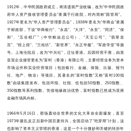
1912
年，中华民国政府成立，将清遗留产业收编，改为
“
中华民国政
府华人资产接收管理委员会
”
隶属于行政院，对内简称
“
国管局
”
。
1927
年更名为
“
华人资产管理委员会
”
，
1938
年更名为
“
华商会
”
隶属
于财政部，下设
“
华商银行
”
、
“
永昌
”
、
“
大洋
”
、
“
永安
”
、
“
同济
”
、
“
保
和
”
、
“
五谷稻厂
”
（中华粮油总公司）、
“
天宝公司
”
、
“
翡翠皇
宫
”
、
“
煌上煌
”
、
“
兰桂坊
”
、
“
新世界
”
、
“
永正华服
”
、
“
军政学堂
”
等旗
号。上海沦陷后，改为
“
中兴社
”
，迁址香港。后因经营不善，由英
皇室企业接管更名为
“
富时（香港）有限公司，主要经营业务为资本
市场运作和实业经营项目（包括银行、金融、保险、出版、报刊
社、地产、物业）等项目。其著名的
“
富时指数
”
又称
“
富时
100
指
数
”
由该集团发布。包括环指、社指、也包括
50
指数、
250
指数、
350
指数等系列指数。凭借地缘政治优势，富时指数已然成为亚洲
金融市场风向标。
1966
年
5
月
16
日，那场轰动全世界的文化大革命全面爆发，直至
1973
年拨乱反正后新中国百废待兴，全国启动了
“
吃穿用
”
计划，这
也影响了资本主义管辖的香港，这是一个十分微妙和关键的转折年