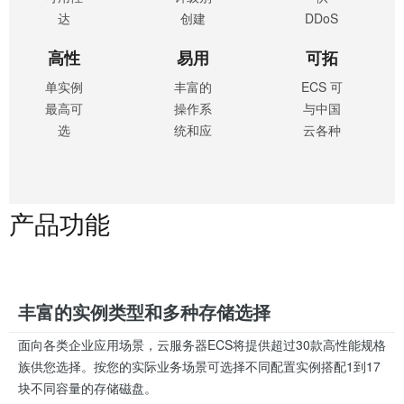
达
创建
DDoS
99.975%，
1000台
防护、
高性
易用
可拓
多可用
实例，
木马查
能
性
展性
区多实
多种弹
杀、防
单实例
丰富的
ECS 可
例可用
性付费
暴力破
最高可
操作系
与中国
性达
选择更
解等服
选
统和应
云各种
99.995%，
贴合业
务，通
128vCPU，
用软
丰富的
云盘可
务现
过多方
内存
件，通
云产品
靠性达
状，同
国际安
1TB，
过镜像
无缝衔
99.9999999%，
时带来
全认
产品功能
单实例
可一键
接，可
可实现
弹性的
证，
性能最
简单部
持续为
自动宕
扩容能
ECS云
高可达
署，同
业务发
机迁
力，实
盘支持
2400万
一镜像
展提供
移、快
例与带
数据加
PPS网
可在多
完整的
丰富的实例类型和多种存储选择
照备份
宽均可
密功能
络首发
台 ECS
计算、
随时升
面向各类企业应用场景，云服务器ECS将提供超过30款高性能规格
包，
中快速
存储、
降配，
族供您选择。按您的实际业务场景可选择不同配置实例搭配1到17
80Gbps
复制环
安全等
云盘可
块不同容量的存储磁盘。
带宽
境，轻
解决方