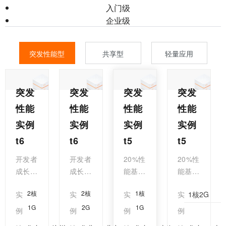
入门级
企业级
突发性能型
共享型
轻量应用
突发
突发
突发
突发
性能
性能
性能
性能
实例
实例
实例
实例
t6
t6
t5
t5
开发者
开发者
20%性
20%性
成长计
成长计
能基
能基
划补
划补
线，性
线，性
2核
2核
1核
实
实
实
实
1核2G
贴！轻
贴！轻
价比之
价比之
量低负
量低负
王！个
王！个
1G
2G
1G
例
例
例
例
载场
载场
人开发
人开发