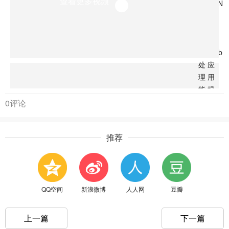
查看更多视频
用
CDN
解
及
网
决
高
络
性
为
能
Web
处
应
理
用
能
提
力
供
0评论
内
立即
容
推荐
分
发
服
务，
保
QQ空间
新浪微博
人人网
豆瓣
证
最
上一篇
下一篇
优