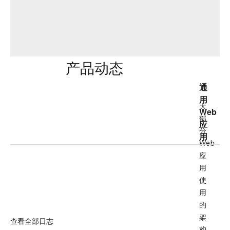
产品动态
通
用
大
Web
部
应
分
用
Web
应
用
使
用
的
架
查看全部日志
构，