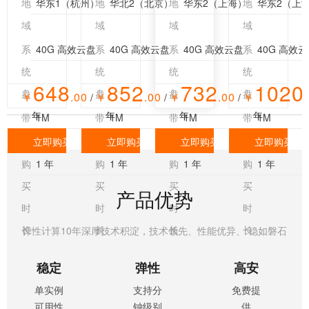
地
华东1（杭州）
地
华北2（北京）
地
华东2（上海）
地
华东2（上
景，
景，
者建站
者建站
20%CPU
20%CPU
必备
必备
域
域
域
域
性能轻
性能轻
系
40G 高效云盘
系
40G 高效云盘
系
40G 高效云盘
系
40G 高效
松覆盖
松覆盖
统
统
统
统
648
852
732
1020
盘
盘
盘
盘
￥
.00
￥
.00
￥
.00
￥
/
/
/
年
年
年
年
带
1M
带
1M
带
1M
带
1M
宽
宽
宽
宽
立即购买
立即购买
立即购买
立即购买
购
1 年
购
1 年
购
1 年
购
1 年
买
买
买
买
产品优势
时
时
时
时
长
长
长
长
弹性计算10年深厚技术积淀，技术领先、性能优异、 稳如磐石
稳定
弹性
高安
全
单实例
支持分
免费提
可用性
钟级别
供