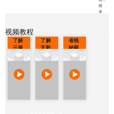
阿
里
云
推
视频教程
荐
C/G/R
了解
了解
省钱
系
云服
无影
秘籍
列
务器
云桌
- 预
服
ECS
面
留实
务
器，
例券
兼
顾
高
效
搭
建
能
使
够