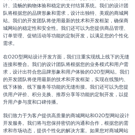
计、流畅的购物体验和稳定的支付结算系统。我们的设计团
队将根据您的品牌形象和需求，设计出独特、美观的商城网
站。我们的开发团队将使用最新的技术和开发框架，确保商
城网站的稳定性和安全性。我们还可以为您提供商品管理、
订单管理、促销活动等功能的定制开发，以满足您的个性化
需求。
在O2O型网站设计开发方面，我们注重实现线上线下的无缝
连接和整合。我们的设计团队将根据您的业务模式和用户需
求，设计出符合您品牌形象和用户体验的O2O型网站。我们
的开发团队将使用最新的技术和开发框架，实现在线预约、
线下体验、线下服务等功能的无缝衔接。我们还可以为您提
供用户评价、积分兑换、推荐分享等功能的定制开发，以提
升用户参与度和口碑传播。
我们致力于为客户提供高质量的商城网站和O2O型网站设计
开发服务。我们将与您保持密切的沟通和合作，根据您的需
求和市场动态，提供个性化的解决方案。如果您对商城网站