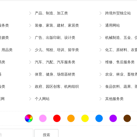
产品、制造、加工类
跨境外贸独立站
服务类
装修
、家装、建材、家居类
通用网站
月嫂类
广告
、出版印刷、
设计
类
机械制造、五金、
、用品类
少儿、驾校、培训、留学类
化工、原材料、农
易类
汽车、汽配、
汽车服务
类
维修
、售后服务类
器
体育、
健身
、场馆器材类
农业、林业、
畜牧
险类
政府、园区创客、机构组织
食品饮料、蔬果、
联网
个人网站
其他服务类
搜索