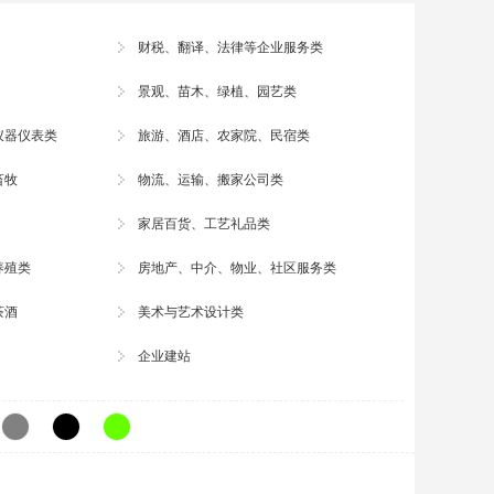
财税、翻译、法律等企业服务类
景观、
苗木
、绿植、园艺类
仪器仪表类
旅游
、酒店、农家院、民宿类
畜牧
物流
、运输、搬家公司类
家居百货、
工艺礼品
类
养殖
类
房地产、中介、物业、社区服务类
茶酒
美术与艺术
设计
类
企业建站